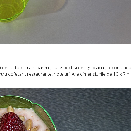
 de calitate Transparent, cu aspect si design placut, recomandat
ru cofetarii, restaurante, hoteluri. Are dimensiunile de 10 x 7 x