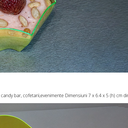
dy bar, cofetarii,evenimente Dimensiuni 7 x 6.4 x 5 (h) cm din p