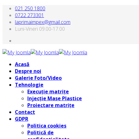
021 250 1800
0722 273301
laprimaimpex@gmail.com
Luni-Vineri 09.00-17.00
Acasă
Despre noi
Galerie Foto/Video
Tehnologie
Execuție matrițe
Injecție Mase Plastice
Proiectare matrițe
Contact
GDPR
Politica cookies
Politică de