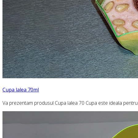
Cupa lalea 70ml
Va prezentam produsul Cupa lalea 70 Cupa este ideala pentru can