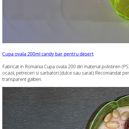
Cupa ovala 200ml candy bar pentru desert
Fabricat in Romania Cupa ovala 200 din material polistiren (PS)
ocazii, petreceri si sarbatori.(dulce sau sarat) Recomandat pent
transparent galben.