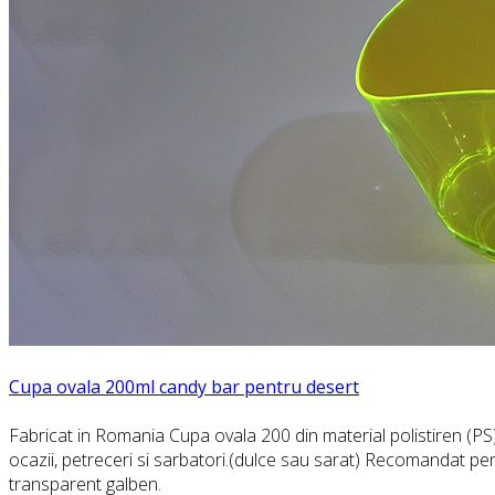
Cupa ovala 200ml candy bar pentru desert
Fabricat in Romania Cupa ovala 200 din material polistiren (PS)
ocazii, petreceri si sarbatori.(dulce sau sarat) Recomandat pent
transparent galben.