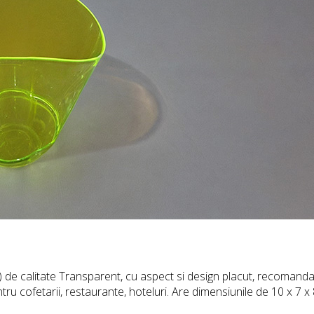
 de calitate Transparent, cu aspect si design placut, recomandat
ru cofetarii, restaurante, hoteluri. Are dimensiunile de 10 x 7 x